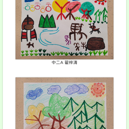
中二A 翟梓清