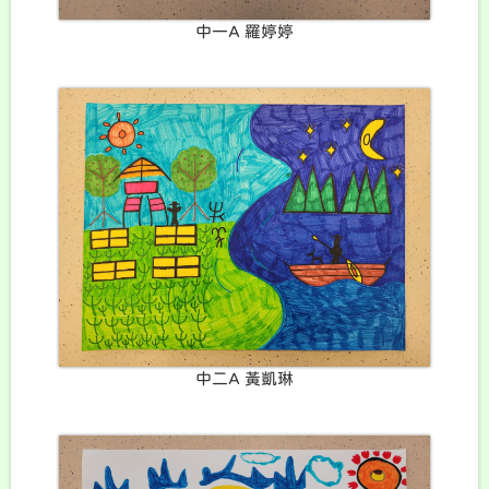
中一A 羅婷婷
中二A 黃凱琳