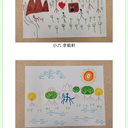
小六 李凱軒