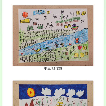
小三 顏俊鋒