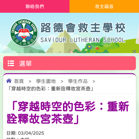
聯絡我們
救主福音
選單
首頁
>
學生園地
>
學生作品
>
「穿越時空的色彩：重新詮釋故宮茶壺」
「穿越時空的色彩：重新
詮釋故宮茶壺」
日期:
03/04/2025